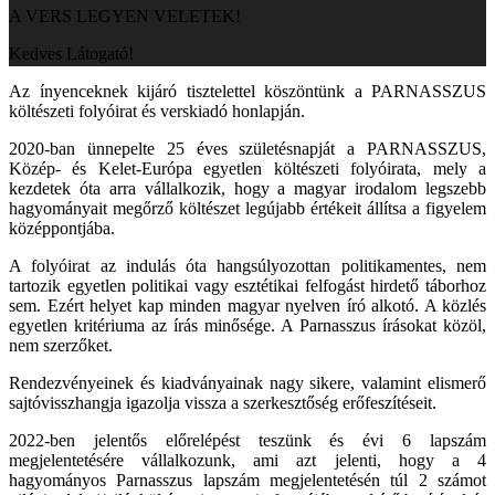
A VERS LEGYEN VELETEK!
Kedves Látogató!
Az ínyenceknek kijáró tisztelettel köszöntünk a PARNASSZUS
költészeti folyóirat és verskiadó honlapján.
2020-ban ünnepelte 25 éves születésnapját a PARNASSZUS,
Közép- és Kelet-Európa egyetlen költészeti folyóirata, mely a
kezdetek óta arra vállalkozik, hogy a magyar irodalom legszebb
hagyományait megőrző költészet legújabb értékeit állítsa a figyelem
középpontjába.
A folyóirat az indulás óta hangsúlyozottan politikamentes, nem
tartozik egyetlen politikai vagy esztétikai felfogást hirdető táborhoz
sem. Ezért helyet kap minden magyar nyelven író alkotó. A közlés
egyetlen kritériuma az írás minősége. A Parnasszus írásokat közöl,
nem szerzőket.
Rendezvényeinek és kiadványainak nagy sikere, valamint elismerő
sajtóvisszhangja igazolja vissza a szerkesztőség erőfeszítéseit.
2022-ben jelentős előrelépést teszünk és évi 6 lapszám
megjelentetésére vállalkozunk, ami azt jelenti, hogy a 4
hagyományos Parnasszus lapszám megjelentetésén túl 2 számot