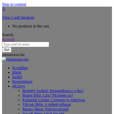
Skip to content
0
View Cart
Checkout
No products in the cart.
Search:
Keresés
parnasszus.hu
Kezdőlap
Hírek
Ízelítő
Repertórium
eKönyv
Borbély Szilárd: Hungarikum-e a líra?
Bodor Béla: Líra? Mi lenne az?
Kabdebó Lóránt: Centrum és redivivus
Vilcsek Béla: A telített pillanat
Marno János: Nárcisz készül
Vasadi Péter: Opál beszéd