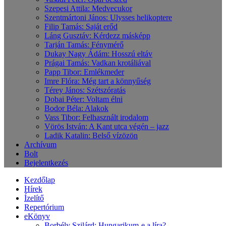
Szepesi Attila: Medvecukor
Szentmártoni János: Ulysses helikoptere
Filip Tamás: Saját erőd
Láng Gusztáv: Kérdezz másképp
Tarján Tamás: Fénymérő
Dukay Nagy Ádám: Hosszú eltáv
Prágai Tamás: Vadkan krotáliával
Papp Tibor: Emlékmeder
Imre Flóra: Még tart a könnyűség
Térey János: Szétszóratás
Dobai Péter: Voltam élni
Bodor Béla: Alakok
Vass Tibor: Felhasznált irodalom
Vörös István: A Kant utca végén – jazz
Ladik Katalin: Belső vízözön
Archívum
Bolt
Bejelentkezés
Kezdőlap
Hírek
Ízelítő
Repertórium
eKönyv
Borbély Szilárd: Hungarikum-e a líra?