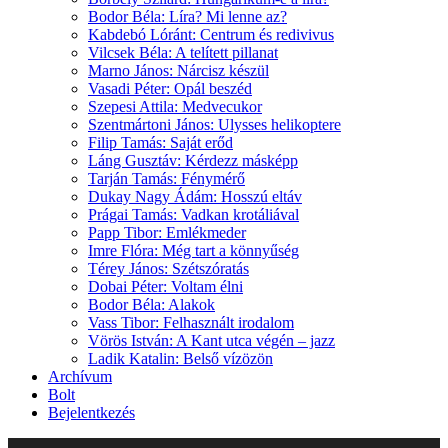
Bodor Béla: Líra? Mi lenne az?
Kabdebó Lóránt: Centrum és redivivus
Vilcsek Béla: A telített pillanat
Marno János: Nárcisz készül
Vasadi Péter: Opál beszéd
Szepesi Attila: Medvecukor
Szentmártoni János: Ulysses helikoptere
Filip Tamás: Saját erőd
Láng Gusztáv: Kérdezz másképp
Tarján Tamás: Fénymérő
Dukay Nagy Ádám: Hosszú eltáv
Prágai Tamás: Vadkan krotáliával
Papp Tibor: Emlékmeder
Imre Flóra: Még tart a könnyűség
Térey János: Szétszóratás
Dobai Péter: Voltam élni
Bodor Béla: Alakok
Vass Tibor: Felhasznált irodalom
Vörös István: A Kant utca végén – jazz
Ladik Katalin: Belső vízözön
Archívum
Bolt
Bejelentkezés