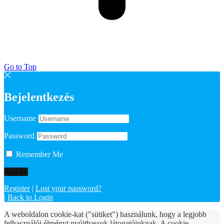
Go to Top
Bejelentkezés
Username
Password
Remember Me
Register
|
Lost your password?
|
Back to Login
A weboldalon cookie-kat ("sütiket") használunk, hogy a legjobb
felhasználói élményt nyújthassuk látogatóinknak. A cookie