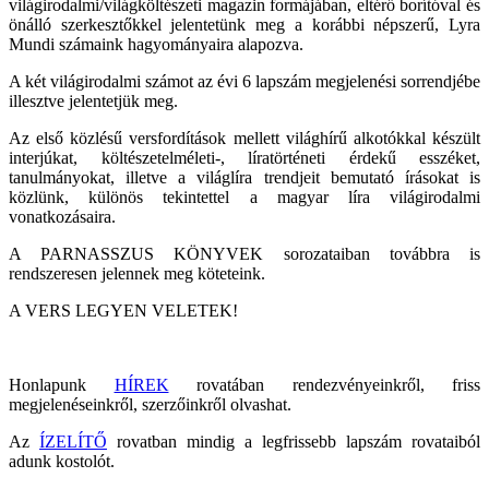
világirodalmi/világköltészeti magazin formájában, eltérő borítóval és
önálló szerkesztőkkel jelentetünk meg a korábbi népszerű, Lyra
Mundi számaink hagyományaira alapozva.
A két világirodalmi számot az évi 6 lapszám megjelenési sorrendjébe
illesztve jelentetjük meg.
Az első közlésű versfordítások mellett világhírű alkotókkal készült
interjúkat, költészetelméleti-, líratörténeti érdekű esszéket,
tanulmányokat, illetve a világlíra trendjeit bemutató írásokat is
közlünk, különös tekintettel a magyar líra világirodalmi
vonatkozásaira.
A PARNASSZUS KÖNYVEK sorozataiban továbbra is
rendszeresen jelennek meg köteteink.
A VERS LEGYEN VELETEK!
Honlapunk
HÍREK
rovatában rendezvényeinkről, friss
megjelenéseinkről, szerzőinkről olvashat.
Az
ÍZELÍTŐ
rovatban mindig a legfrissebb lapszám rovataiból
adunk kostolót.